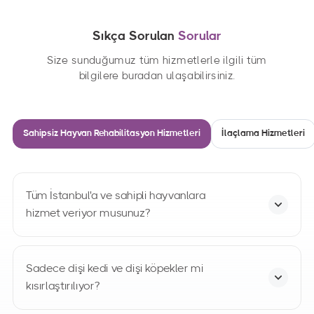
Sıkça Sorulan
Sorular
Size sunduğumuz tüm hizmetlerle ilgili tüm
bilgilere buradan ulaşabilirsiniz.
Sahipsiz Hayvan Rehabilitasyon Hizmetleri
İlaçlama Hizmetleri
Tüm İstanbul'a ve sahipli hayvanlara
hizmet veriyor musunuz?
Hayır. İlaç ile kalıcı bir şekilde kısırlık
sağlanamamaktadır. Kısırlaştırma işlemi; genel
Sadece dişi kedi ve dişi köpekler mi
anestezi altında dişilerde rahim ve yumurtalık,
kısırlaştırılıyor?
erkeklerde testislerin ameliyat ile alınması şeklinde
Hayır. Çiftleşme ve çoğalmada dişi köpekler kadar