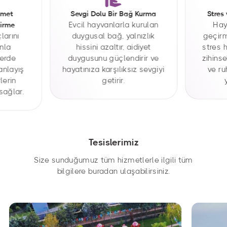
amet
Sevgi Dolu Bir Bağ Kurma
Stres
Evcil hayvanlarla kurulan
Hay
tirme
çlarını
duygusal bağ, yalnızlık
geçirm
nla
hissini azaltır, aidiyet
stres h
lerde
duygusunu güçlendirir ve
zihins
anlayış
hayatınıza karşılıksız sevgiyi
ve ru
lerin
getirir.
sağlar.
Tesislerimiz
Size sunduğumuz tüm hizmetlerle ilgili tüm
bilgilere buradan ulaşabilirsiniz.