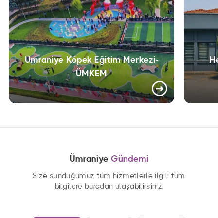
Ümraniye Köpek Eğitim Merkezi-
H
ÜMKEM
Ümraniye
Gündemi
Size sunduğumuz tüm hizmetlerle ilgili tüm
bilgilere buradan ulaşabilirsiniz.