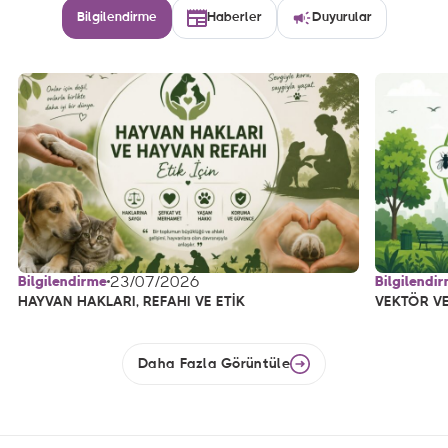
Bilgilendirme
Haberler
Duyurular
23/07/2026
Bilgilendirme
Bilgilendi
HAYVAN HAKLARI, REFAHI VE ETİK
VEKTÖR VE
Daha Fazla Görüntüle