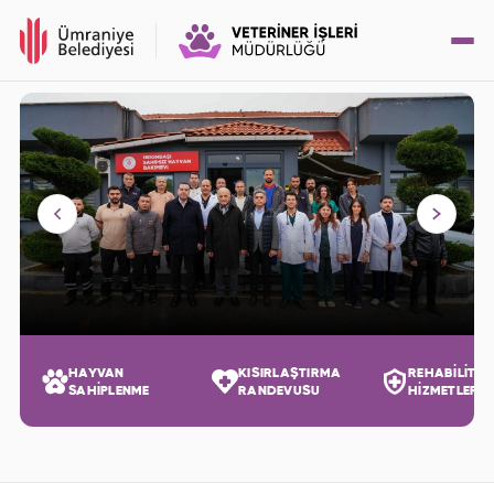
HAYVAN
KISIRLAŞTIRMA
REHABİLİTA
SAHİPLENME
RANDEVUSU
HİZMETLERİ