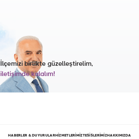
İlçemizi birlikte güzelleştirelim,
iletişimde kalalım!
HABERLER & DUYURULAR
HİZMETLERİMİZ
TESİSLERİMİZ
HAKKIMIZDA