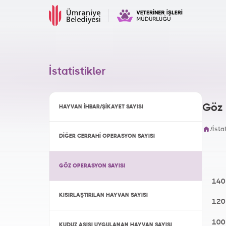
İstatistikler
Göz 
HAYVAN İHBAR/ŞIKAYET SAYISI
/
İsta
DIĞER CERRAHI OPERASYON SAYISI
GÖZ OPERASYON SAYISI
KISIRLAŞTIRILAN HAYVAN SAYISI
KUDUZ AŞISI UYGULANAN HAYVAN SAYISI