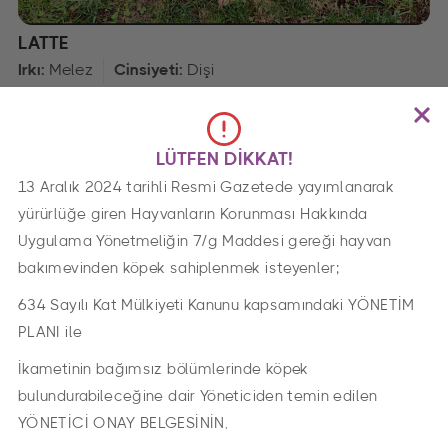
LATTE
Irkı:
Melez
Cinsiyeti:
Dişi
LÜTFEN DİKKAT!
13 Aralık 2024 tarihli Resmi Gazetede yayımlanarak
yürürlüğe giren Hayvanların Korunması Hakkında
Uygulama Yönetmeliğin 7/g Maddesi gereği hayvan
bakımevinden köpek sahiplenmek isteyenler;
634 Sayılı Kat Mülkiyeti Kanunu kapsamındaki YÖNETİM
PLANI ile
İkametinin bağımsız bölümlerinde köpek
LİLA
bulundurabileceğine dair Yöneticiden temin edilen
Irkı:
Melez
Cinsiyeti:
DİŞİ
YÖNETİCİ ONAY BELGESİNİN,