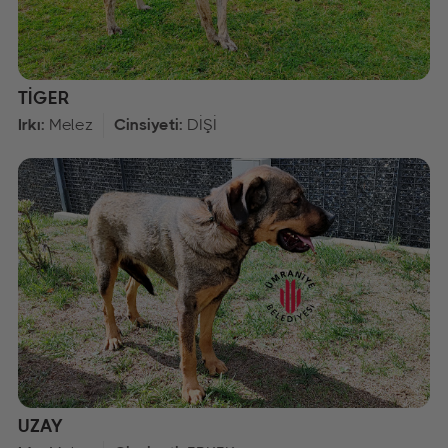
TİGER
Irkı:
Melez
Cinsiyeti:
DİŞİ
UZAY