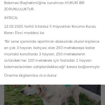
Bakımevi Başhekimliğine sunulması HUKUKİ BİR
ZORUNLULUKTUR.
AYRICA;
12.02.2025 tarihli İstanbul İl Hayvanları Koruma Kurulu
Kararı 5’inci maddesi ile
“Bir sene içerisinde apartman dairesinde oturan kişilerce
en çok 3 hayvan, bahçesi olan 250 metrekareye kadar
müstakil konutlarda 3 hayvan, 250 metrekarenin
LİMON
üstündeki her 100 metrekare için fazladan 1 hayvan
Irkı:
Melez
Cinsiyeti:
Dişi
bakımevlerinden sahiplenilebileceği” karara bağlanmıştır.
Önemle bilgilerinize rica olunur.