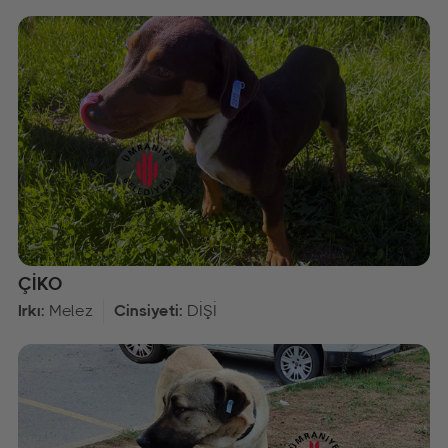
ÇİKO
Irkı:
Melez
Cinsiyeti:
DİŞİ