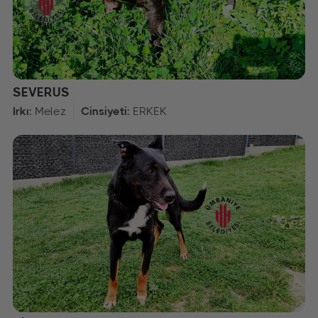
SEVERUS
Irkı:
Melez
Cinsiyeti:
ERKEK