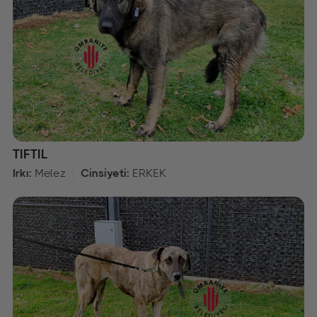
TIFTIL
Irkı:
Melez
Cinsiyeti:
ERKEK