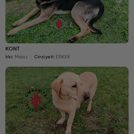
KONT
Irkı:
Melez
Cinsiyeti:
ERKEK