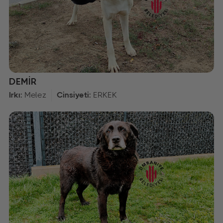
DEMİR
Irkı:
Melez
Cinsiyeti:
ERKEK