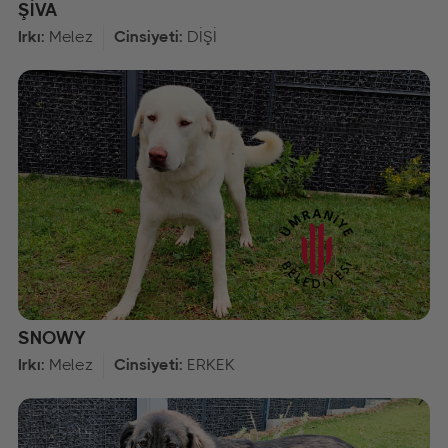
ŞİVA
Irkı:
Melez
Cinsiyeti:
DİŞİ
SNOWY
Irkı:
Melez
Cinsiyeti:
ERKEK