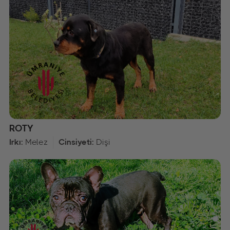
ROTY
Irkı:
Melez
Cinsiyeti:
Dişi