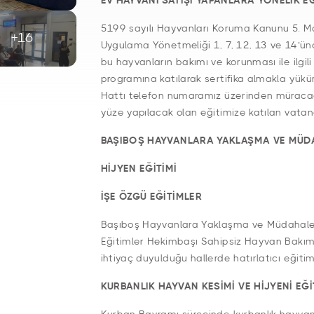
EV HAYVANI SATIŞI YAPANLARA YÖNELİK E
5199 sayılı Hayvanları Koruma Kanunu 5. M
+16
Uygulama Yönetmeliği 1, 7, 12, 13 ve 14’ün
bu hayvanların bakımı ve korunması ile ilgi
programına katılarak sertifika almakla yük
Hattı telefon numaramız üzerinden müracaat
yüze yapılacak olan eğitimize katılan vatan
BAŞIBOŞ HAYVANLARA YAKLAŞMA VE MÜDAH
HİJYEN EĞİTİMİ
İŞE ÖZGÜ EĞİTİMLER
Başıboş Hayvanlara Yaklaşma ve Müdahale Te
Eğitimler Hekimbaşı Sahipsiz Hayvan Bakım
ihtiyaç duyulduğu hallerde hatırlatıcı eğitim
KURBANLIK HAYVAN KESİMİ VE HİJYENİ EĞİ