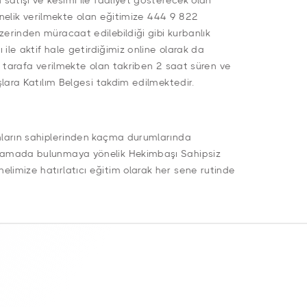
atışı ve kesimi ile faaliyet gösterecek olan
önelik verilmekte olan eğitimize 444 9 822
rinden müracaat edilebildiği gibi kurbanlık
ile aktif hale getirdiğimiz online olarak da
 tarafa verilmekte olan takriben 2 saat süren ve
lara Katılım Belgesi takdim edilmektedir.
ların sahiplerinden kaçma durumlarında
lamada bulunmaya yönelik Hekimbaşı Sahipsiz
imize hatırlatıcı eğitim olarak her sene rutinde