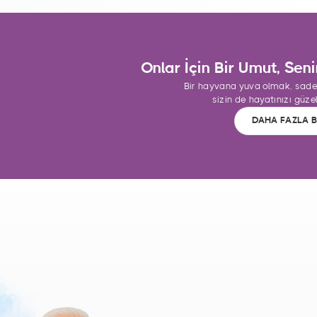
Onlar İçin Bir Umut, Seni
Bir hayvana yuva olmak, sade
sizin de hayatınızı güzell
DAHA FAZLA B