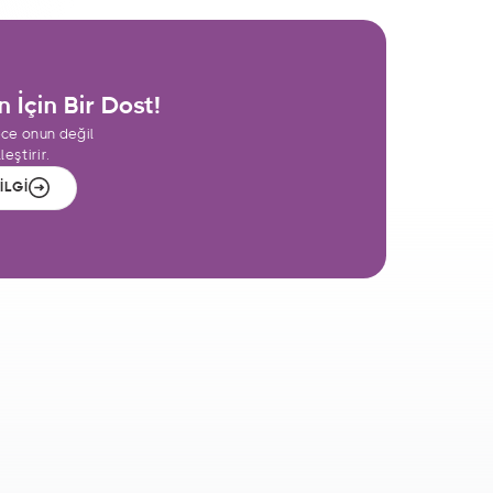
n İçin Bir Dost!
ce onun değil
eştirir.
İLGİ